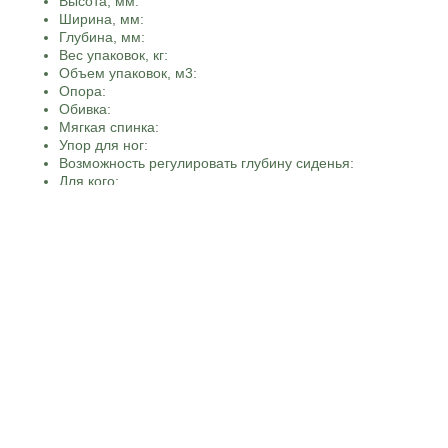
Высота, мм:
Ширина, мм:
Глубина, мм:
Вес упаковок, кг:
Объем упаковок, м3:
Опора:
Обивка:
Мягкая спинка:
Упор для ног:
Возможность регулировать глубину сиденья:
Для кого:
Механизм качания:
Подлокотники:
Подголовник:
Тип сидения:
Спинка с сеткой:
Ортопедические:
Эргономичные:
Возможность регулировать высоту спинки:
Высокая спинка:
Регулировка подлокотников:
Материал крестовины:
Растущие:
Обивка подлокотников:
Материал подлокотников: